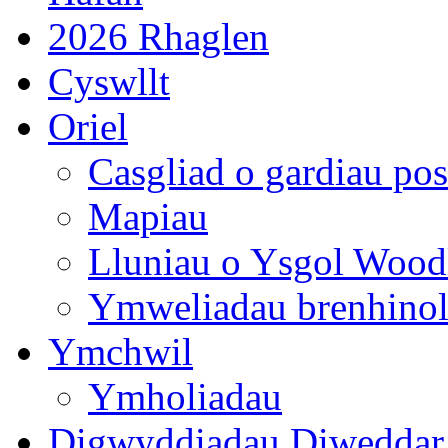
2026 Rhaglen
Cyswllt
Oriel
Casgliad o gardiau pos
Mapiau
Lluniau o Ysgol Wood
Ymweliadau brenhino
Ymchwil
Ymholiadau
Digwyddiadau Diweddar