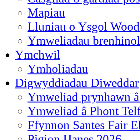
Mapiau
Lluniau o Ysgol Wood
Ymweliadau brenhino
Ymchwil
Ymholiadau
Digwyddiadau Diweddar
Ymweliad prynhawn â
Ymweliad â Phont Tel
Ffynnon Santes Fair E
Pigion Hanes 2026