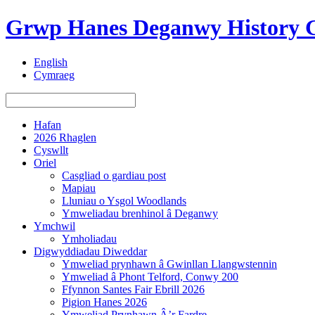
Grwp Hanes Deganwy History 
English
Cymraeg
Hafan
2026 Rhaglen
Cyswllt
Oriel
Casgliad o gardiau post
Mapiau
Lluniau o Ysgol Woodlands
Ymweliadau brenhinol â Deganwy
Ymchwil
Ymholiadau
Digwyddiadau Diweddar
Ymweliad prynhawn â Gwinllan Llangwstennin
Ymweliad â Phont Telford, Conwy 200
Ffynnon Santes Fair Ebrill 2026
Pigion Hanes 2026
Ymweliad Prynhawn Â’r Fardre