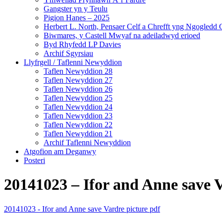
Gangster yn y Teulu
Pigion Hanes – 2025
Herbert L. North, Pensaer Celf a Chrefft yng Ngogledd
Biwmares, y Castell Mwyaf na adeiladwyd erioed
Byd Rhyfedd LP Davies
Archif Sgyrsiau
Llyfrgell / Taflenni Newyddion
Taflen Newyddion 28
Taflen Newyddion 27
Taflen Newyddion 26
Taflen Newyddion 25
Taflen Newyddion 24
Taflen Newyddion 23
Taflen Newyddion 22
Taflen Newyddion 21
Archif Taflenni Newyddion
Atgofion am Deganwy
Posteri
20141023 – Ifor and Anne save V
20141023 - Ifor and Anne save Vardre picture pdf