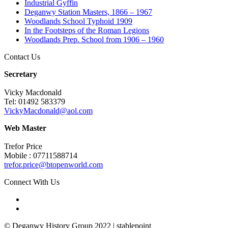
Industrial Gyffin
Deganwy Station Masters, 1866 – 1967
Woodlands School Typhoid 1909
In the Footsteps of the Roman Legions
Woodlands Prep. School from 1906 – 1960
Contact Us
Secretary
Vicky Macdonald
Tel: 01492 583379
VickyMacdonald@aol.com
Web Master
Trefor Price
Mobile : 07711588714
trefor.price@btopenworld.com
Connect With Us
© Deganwy History Group 2022 | stablepoint