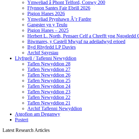
Ymweliad â Phont Telford, Conwy 200
Ffynnon Santes Fair Ebrill 2026
Pigion Hanes 2026
Ymweliad Prynhawn Â’r Fardre
Gangster yn y Teulu
Pigion Hanes – 2025
Herbert L. North, Pensaer Celf a Chrefft yng Ngogledd
Biwmares, y Castell Mwyaf na adeiladwyd erioed
Byd Rhyfedd LP Davies
Archif Sgyrsiau
Llyfrgell / Taflenni Newyddion
Taflen Newyddion 28
Taflen Newyddion 27
Taflen Newyddion 26
Taflen Newyddion 25
Taflen Newyddion 24
Taflen Newyddion 23
Taflen Newyddion 22
Taflen Newyddion 21
Archif Taflenni Newyddion
Atgofion am Deganwy
Posteri
Latest Research Articles