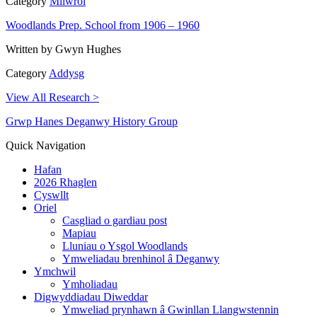
Category
Milwrol
Woodlands Prep. School from 1906 – 1960
Written by
Gwyn Hughes
Category
Addysg
View All Research >
Grwp Hanes Deganwy History Group
Quick Navigation
Hafan
2026 Rhaglen
Cyswllt
Oriel
Casgliad o gardiau post
Mapiau
Lluniau o Ysgol Woodlands
Ymweliadau brenhinol â Deganwy
Ymchwil
Ymholiadau
Digwyddiadau Diweddar
Ymweliad prynhawn â Gwinllan Llangwstennin