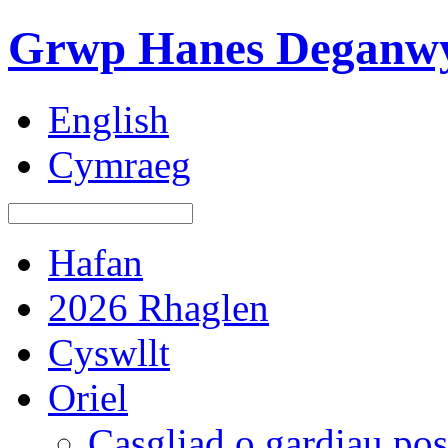
Grwp Hanes Deganwy
English
Cymraeg
Hafan
2026 Rhaglen
Cyswllt
Oriel
Casgliad o gardiau pos