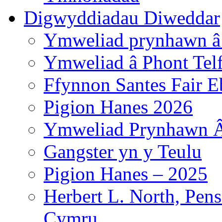
Digwyddiadau Diweddar
Ymweliad prynhawn â
Ymweliad â Phont Tel
Ffynnon Santes Fair E
Pigion Hanes 2026
Ymweliad Prynhawn Â
Gangster yn y Teulu
Pigion Hanes – 2025
Herbert L. North, Pen
Cymru