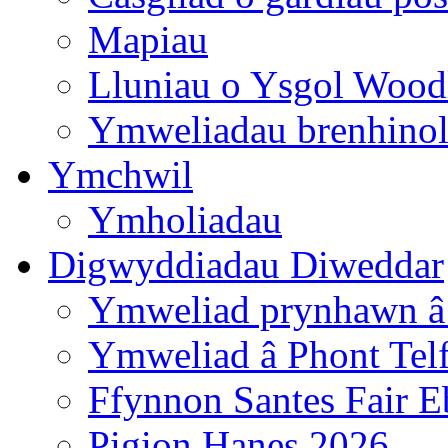
Mapiau
Lluniau o Ysgol Wood
Ymweliadau brenhino
Ymchwil
Ymholiadau
Digwyddiadau Diweddar
Ymweliad prynhawn â
Ymweliad â Phont Tel
Ffynnon Santes Fair E
Pigion Hanes 2026