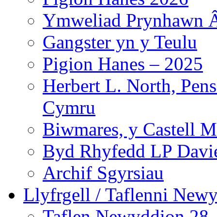
Ymweliad Prynhawn Â
Gangster yn y Teulu
Pigion Hanes – 2025
Herbert L. North, Pen
Cymru
Biwmares, y Castell M
Byd Rhyfedd LP Davi
Archif Sgyrsiau
Llyfrgell / Taflenni New
Taflen Newyddion 28